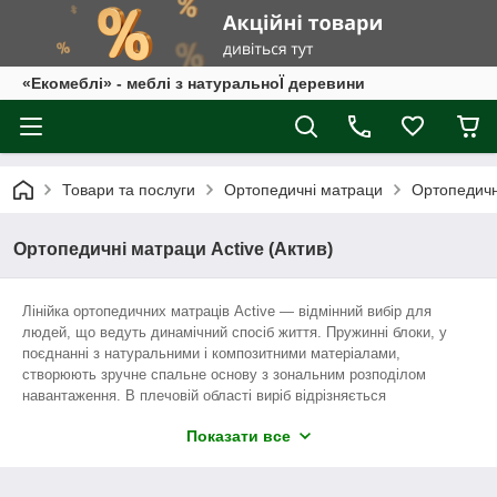
«Екомеблі» - меблі з натуральноЇ деревини
Товари та послуги
Ортопедичні матраци
Ортопедичні
Ортопедичні матраци Active (Актив)
Лінійка ортопедичних матраців Active — відмінний вибір для
людей, що ведуть динамічний спосіб життя. Пружинні блоки, у
поєднанні з натуральними і композитними матеріалами,
створюють зручне спальне основу з зональним розподілом
навантаження. В плечовій області виріб відрізняється
мінімальною жорсткістю, в центрі — каркасна система більш
Показати все
щільна і пружна. Унікальні системи повітрообміну та відведення
вологи зберігають свіжість вироби, навіть при постійному
використанні.Матраци Active представлені декількома