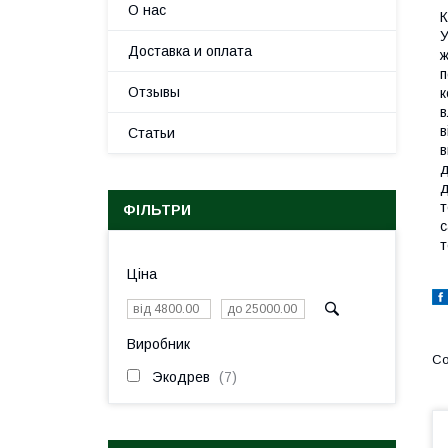
О нас
К
У
Доставка и оплата
ж
п
Отзывы
к
в
в
Статьи
в
д
д
т
ФІЛЬТРИ
с
т
Ціна
Виробник
Экодрев
7