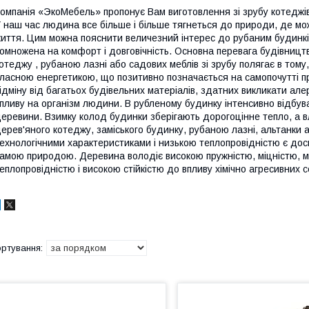
омпанія «ЭкоМебель» пропонує Вам виготовлення зі зрубу котеджів, 
 наш час людина все більше і більше тягнеться до природи, де мож
иття. Цим можна пояснити величезний інтерес до рубаним будинків 
омножена на комфорт і довговічність. Основна перевага будівництв
отеджу , рубаною лазні або садових меблів зі зрубу полягає в том
ласною енергетикою, що позитивно позначається на самопочутті 
ідміну від багатьох будівельних матеріалів, здатних викликати але
пливу на організм людини. В рубленому будинку інтенсивно відбуває
еревини. Взимку колод будинки зберігають дорогоцінне тепло, а в
ерев'яного котеджу, заміського будинку, рубаною лазні, альтанки 
ехнологічними характеристиками і низькою теплопровідністю є до
амою природою. Деревина володіє високою пружністю, міцністю, м
еплопровідністю і високою стійкістю до впливу хімічно агресивних