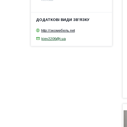
http://экомебель.net
kiev2206@i.ua