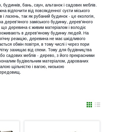
будинків, бань, саун, альтанок і садових меблів.
на відпочити від повсякденної суєти міського
і лазень, так як рубаний будинок - це екологія,
а дерев'яного заміського будинку, дерев'яного
у, що деревина є живим матеріалом і володіє
проживають в дерев'яному будинку людей. На
ргічну реакцію, деревина не має шкідливого
ться обмін повітря, в тому числі і через пори
літку захищає від спеки. Тому для будівництва
або садових меблів - дерево, з його прекрасними
сконалим будівельним матеріалом, дарованих
алою щільністю і вагою, низькою
 середовищ.