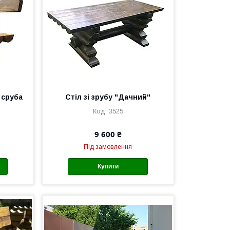
 сруба
Стіл зі зрубу "Дачний"
3525
9 600 ₴
Під замовлення
Купити