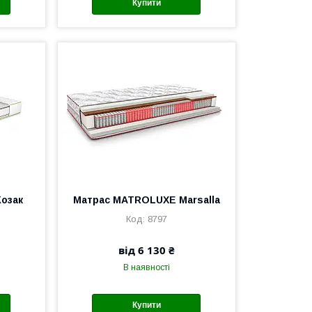
Купити
озак
Матрас MATROLUXE Marsalla
8797
від 6 130 ₴
В наявності
Купити