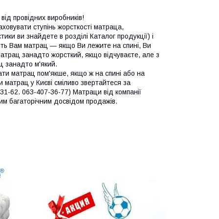
від провідних виробників!
аховувати ступінь жорсткості матраца,
ки ви знайдете в розділі Каталог продукції) і
ить Вам матрац — якщо Ви лежите на спині, Ви
атрац занадто жорсткий, якщо відчуваєте, але з
ц занадто м'який.
ти матрац пом'якше, якщо ж на спині або на
и матрац у Києві сміливо звертайтеся за
31-62. 063-407-36-77) Матраци від компанії
им багаторічним досвідом продажів.