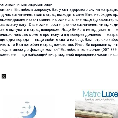
ртопедичні матраци/матраци.
омпанія Екомебель запрошує Вас у світ здорового сну на матрацах 
ід час визначення, який матрац підходить саме Вам, необхідно вр
екомендоване навантаження на одне спальне місце (ці характеристи
аш власну вагу. Є ще одне просте правило визначення, чи підход
аєте відчувати матрац попереком. Якщо Ви його не відчуваєте — м
еликою легкістю можете протиснути під поперек долонею — матра
 ще одна порада — якщо любите спати на боці, Вам потрібно вибра
ивоті, то Вам потрібен матрац пожовстше. Якщо Ви вирішили купит
онсультацією до фахівців компанії Екомебель телефоном (067-789-
комебель — це найкращий вибір моделей перевірених часом і наш