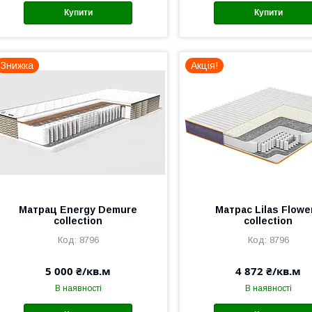
Купити
Купити
Знижка
Акція!
Матрац Energy Demure
Матраc Lilas Flowe
collection
collection
8796
8796
5 000 ₴/кв.м
4 872 ₴/кв.м
В наявності
В наявності