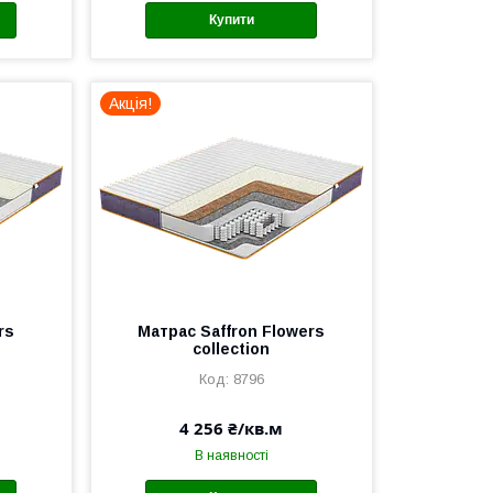
Купити
Акція!
rs
Матраc Saffron Flowers
collection
8796
4 256 ₴/кв.м
В наявності