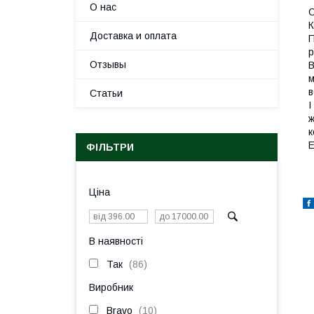
О нас
О
К
Доставка и оплата
П
р
Отзывы
В
м
в
Статьи
І
ж
к
Е
ФІЛЬТРИ
Ціна
В наявності
Так
86
Виробник
Bravo
10