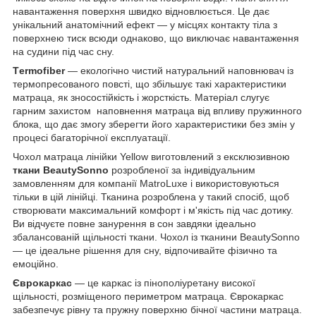
навантаження поверхня швидко відновлюється. Це дає
унікальний анатомічний ефект — у місцях контакту тіла з
поверхнею тиск всюди однаково, що виключає навантаження
на судини під час сну.
Тermofiber
— екологічно чистий натуральний наповнювач із
термопресованого повсті, що збільшує такі характеристики
матраца, як зносостійкість і жорсткість. Матеріал слугує
гарним захистом наповнення матраца від впливу пружинного
блока, що дає змогу зберегти його характеристики без змін у
процесі багаторічної експлуатації.
Чохол матраца лінійки Yellow виготовлений з ексклюзивною
ткани BeautySonno
розробленої за індивідуальним
замовленням для компанії MatroLuxe і використовуються
тільки в цій лінійці. Тканина розроблена у такий спосіб, щоб
створювати максимальний комфорт і м'якість під час дотику.
Ви відчуєте повне занурення в сон завдяки ідеально
збалансованій щільності ткани. Чохол із тканини BeautySonno
— це ідеальне рішення для сну, відпочивайте фізично та
емоційно.
Єврокаркас
— це каркас із пінополіуретану високої
щільності, розміщеного периметром матраца. Єврокаркас
забезпечує рівну та пружну поверхню бічної частини матраца.