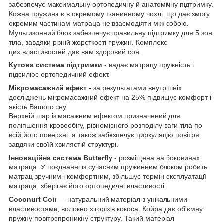
забезпечує максимальну ортопедичну й анатомічну підтримку.
Кожна пружина є в окремому тканинному чохлі, що дає змогу
окремим частинам матраца не взаємодіяти між собою.
Мультизонний блок забезпечує правильну підтримку для 5 зон
тіла, завдяки різній жорсткості пружин. Комплекс
цих властивостей дає вам здоровий сон.
Кутова система підтримки
- надає матрацу пружність і
підсилює ортопедичний ефект.
Мікромасажний ефект
- за результатами внутрішніх
досліджень мікромасажний ефект на 25% підвищує комфорт і
якість Вашого сну.
Верхній шар із масажним ефектом призначений для
поліпшення кровообігу, рівномірного розподілу ваги тіла по
всій його поверхні, а також забезпечує циркуляцію повітря
завдяки своїй хвилястій структурі.
Інноваційна система Butterfly
- розміщена на боковинах
матраца. У поєднанні із сучасним пружинним блоком робить
матрац зручним і комфортним, збільшує термін експлуатації
матраца, зберігає його ортопедичні властивості.
Coconurt Coir
— натуральний матеріал з унікальними
властивостями, волокно з горіхів кокоса. Койра дає об'ємну
пружну повітропроникну структуру. Такий матеріал