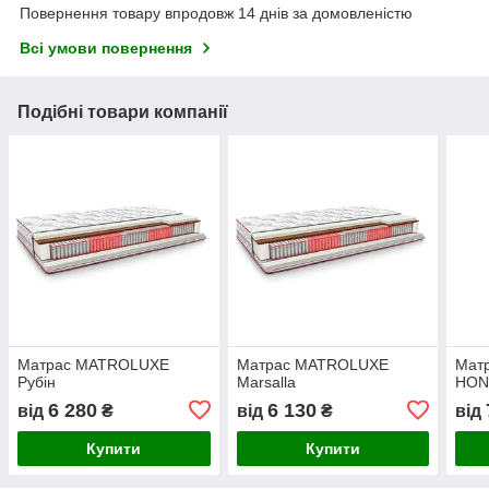
Повернення товару впродовж 14 днів за домовленістю
Всі умови повернення
Подібні товари компанії
Матрас MATROLUXE
Матрас MATROLUXE
Мат
Рубін
Marsalla
HON
6 280
6 130
від
₴
від
₴
від
Купити
Купити