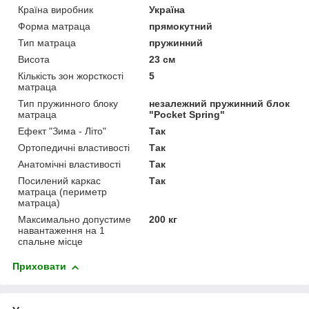
Країна виробник
Україна
Форма матраца
прямокутний
Тип матраца
пружинний
Висота
23 см
Кількість зон жорсткості
5
матраца
Тип пружинного блоку
незалежний пружинний блок
матраца
"Pocket Spring"
Ефект "Зима - Літо"
Так
Ортопедичні властивості
Так
Анатомічні властивості
Так
Посилений каркас
Так
матраца (периметр
матраца)
Максимально допустиме
200 кг
навантаження на 1
спальне місце
Приховати