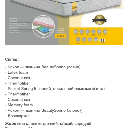
Склад:
- Чохол — тканина BeautySonno (вовна)
- Latex foam
- Coconut coir
- Thermofiber
- Pocket Spring 5-зонний, посилений рамками зі сталі
- Thermofiber
- Coconut coir
- Memory foam
- Чохол — тканина BeautySonno (хлопок)
- Єврокаркас
Жорсткість:
асиметричний, м'який/ середній