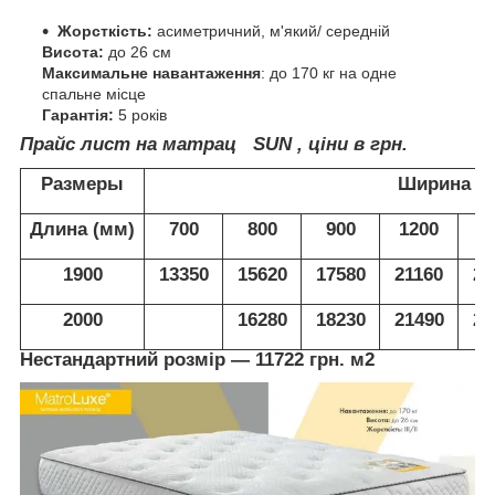
Жорсткість:
асиметричний, м'який/ середній
Висота:
до 26 см
Максимальне навантаження
: до 170 кг на одне
спальне місце
Гарантія:
5 років
Прайс лист на матрац SUN
, ціни в грн.
Размеры
Ширина (
Длина (мм)
700
800
900
1200
1
1900
13350
15620
17580
21160
23
2000
16280
18230
21490
24
Нестандартний розмір — 11722 грн. м2