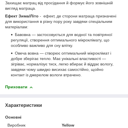
Захищає матрац від просідання й формує його зовнішній
вигляд матраца.
Ефект Зима/Літо
- ефект, де сторони матраца призначені
для використання в різну пору року завдяки спеціальним
матеріалам:
Бавовна — застосовується для водної та повітряної
регуляції, створення оптимального мікроклімату, що
особливо важливо для сну влітку.
Овеча вовна — створює оптимальний мікроклімат і
добре зберігає тепло. Має унікальні властивості —
зігріває, нормалізує тиск, легко вбирає й віддає вологу,
завдяки чому швидко висихає самостійно, щойно
контакт із джерелом вологи втрачено.
Приховати
Характеристики
Основні
Виробник
Yellow