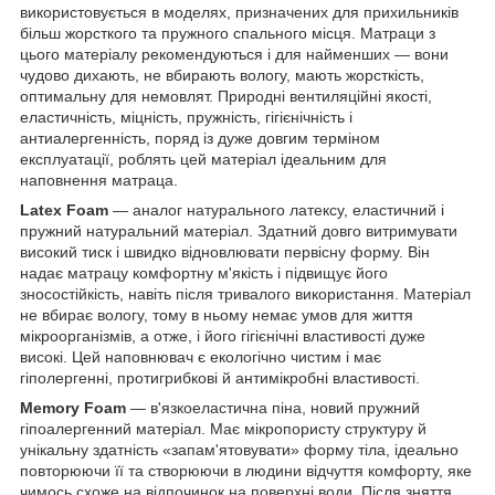
використовується в моделях, призначених для прихильників
більш жорсткого та пружного спального місця. Матраци з
цього матеріалу рекомендуються і для найменших — вони
чудово дихають, не вбирають вологу, мають жорсткість,
оптимальну для немовлят. Природні вентиляційні якості,
еластичність, міцність, пружність, гігієнічність і
антиалергенність, поряд із дуже довгим терміном
експлуатації, роблять цей матеріал ідеальним для
наповнення матраца.
Latex Foam
— аналог натурального латексу, еластичний і
пружний натуральний матеріал. Здатний довго витримувати
високий тиск і швидко відновлювати первісну форму. Він
надає матрацу комфортну м'якість і підвищує його
зносостійкість, навіть після тривалого використання. Матеріал
не вбирає вологу, тому в ньому немає умов для життя
мікроорганізмів, а отже, і його гігієнічні властивості дуже
високі. Цей наповнювач є екологічно чистим і має
гіполергенні, протигрибкові й антимікробні властивості.
Memory Foam
— в'язкоеластична піна, новий пружний
гіпоалергенний матеріал. Має мікропористу структуру й
унікальну здатність «запам'ятовувати» форму тіла, ідеально
повторюючи її та створюючи в людини відчуття комфорту, яке
чимось схоже на відпочинок на поверхні води. Після зняття