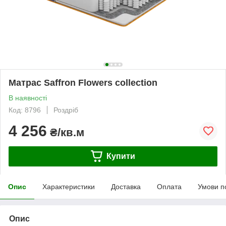
Матраc Saffron Flowers collection
В наявності
Код: 8796
Роздріб
4 256
₴/кв.м
Купити
Опис
Характеристики
Доставка
Оплата
Умови п
Опис