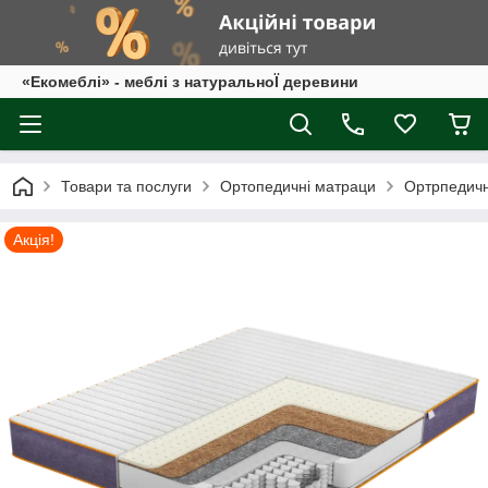
«Екомеблі» - меблі з натуральноЇ деревини
Товари та послуги
Ортопедичні матраци
Ортрпедичн
Акція!