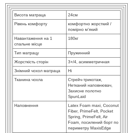
Висота матраца
24см
Рівень комфорту
комфортно жорсткий /
помірно м'який
Навантаження на 1
180кг
спальне місце
Тип матрацу
Пружинний
Жорсткість сторін
3+/4, асимметричная
Знімний чохол матраца
Ні
Тканина чохла
Стрейч-трикотаж,
Нетканий наповнювач,
Захисне полотно
SpunLaid
Наповнення
Latex Foam maxi, Coconut
Fiber, PrimeFelt, Pocket
Spring, PrimeFelt, Air
Foam, посилений борт по
периметру MaxisEdge