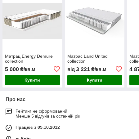
Матрац Energy Demure
Матрас Land United
Матр
collection
collection
colle
5 000
3 221
4 8
₴/кв.м
від
₴/кв.м
Купити
Купити
Про нас
Рейтинг не сформований
Менше 5 відгуків за останній рік
Працює з 05.10.2012
м. Київ