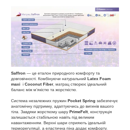
Saffron
— це еталон природного комфорту та
довговічності. Комбінуючи натуральний
Latex Foam
maxi
і
Coconut Fiber
, матрац створює ідеальний
баланс між м’якістю та жорсткістю.
Система незалежних пружин
Pocket Spring
забезпечує
анатомічну підтримку, адаптуючись до вигинів вашого
тіла. Завдяки жорсткому шару
PrimeFelt
, конструкція
залишається стабільною навіть під великим
навантаженням. Верхні шари сприяють ідеальній
терморегуляції, а еластична піна додає комфорту.