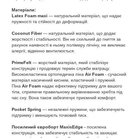
Матеріали:
Latex Foam maxi
— натуральний матеріал, що надає
пружності та стійкості до деформацій.
Coconut Fiber
— натуральний матеріал, що додає
жорсткості і стабільності. Він не схильний до гниття за
рахунок наявності в ньому полімеру лігніну, не викликає
алергії, відмінно вентилюється.
PrimeFelt
— жорсткий матеріал, який стабілізує
конструкцію і продовжує термін служби матрацу.
Високоеластична ортопедична піна
Air Foam
- сучасний
матеріал насичений киснем, еластичний і пружний.
Піна
Air Foam
надає ефективну підтримку для вашого
тіла, сприяючи правильному вирівнюванню хребта під
час сну. Вона також забезпечує приємний комфорт.
Pocket Spring
— незалежні пружини, що забезпечують
підтримку і зменшують точковий тиск.
Посилений євроборт MaxisEdge -
посилена
конструкція, яка забезпечує стабільність та захищає