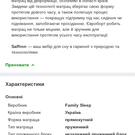
матрац від деформації, особливо в області країв.
Завдяки цій технології матрац зберігає свою форму
протягом довгого часу, а також полегшує процес
використання — покращує підтримку під час сидіння чи
піднімання, запобігаючи просіданню. Євроборт робить
матрац не тільки міцним, але й зручним для
використання протягом усього часу експлуатації.
Saffron
— ваш вибір для сну в гармонії з природою та
технологіями.
Приховати
Характеристики
Основні
Виробник
Family Sleep
Країна виробник
Україна
Форма матраца
прямокутний
Тип матраца
пружинний
Тип пружинного блоку
незалежний пружинний блок