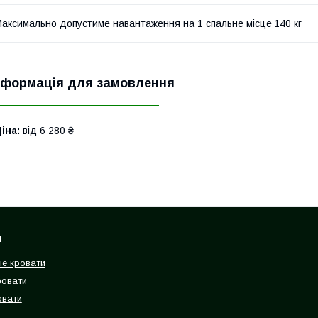
аксимально допустиме навантаження на 1 спальне місце
140 кг
нформація для замовлення
іна:
від 6 280 ₴
и
е кровати
ровати
овати