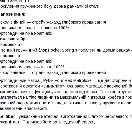
пція Зима/Літо
осилення пружинного боку двома рамками зі сталі
Наповнення:
охол знімний — стрейч жакард глибокого прошивання
рошивання чохла — бавовна 100%
ртопедична піна Foam-mix
окосова койра
ермоповсть
 зонний пружинний блок Pocket Spring з посиленням двома рамками 
ермоповсть
ртопедична піна Foam-mix
рошивання чохла — вовна 100%
охол знімний — стрейч жакард глибокого прошивання
ртопедичний матрац Рубін Four Red Matroluxe — це двосторонній
орсткості й ефектом «зима-літо». Основою матраца є посилений 
кремий мішечок і функціонує незалежно від інших. Така конструкція
иявляється на тіло людини та максимальній підтримці хребта в пр
ахисний шар м'яких настилів від негативного впливу пружин є шари
іпоалергенні властивості.
e-fiber
- унікальний матеріал, виготовлений шляхом бесклеевого 
ружінітості. Підсилює його ортопедичний ефект;