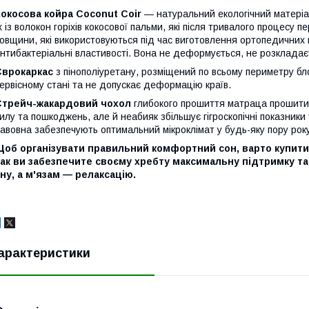
окосова койра Coconut Coir
— натуральний екологічний матеріа
х із волокон горіхів кокосової пальми, які після тривалого процесу
овщини, які використовуються під час виготовлення ортопедичних 
нтибактеріальні властивості. Вона не деформується, не розкладаєть
Єврокаркас
з пінополіуретану, розміщений по всьому периметру б
ервісному стані та не допускає деформацію країв.
Стрейч-жакардовий чохол
глибокого прошиття матраца прошитий 
илу та пошкоджень, але й неабияк збільшує гігроскопічні показники
авовна забезпечують оптимальний мікроклімат у будь-яку пору року
об організувати правильний комфортний сон, варто купити 
так ви забезпечите своєму хребту максимальну підтримку т
ну, а м'язам — релаксацію.
арактеристики