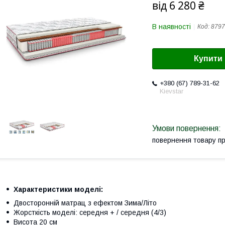
від
6 280 ₴
В наявності
Код:
8797
Купити
+380 (67) 789-31-62
Kievstar
повернення товару п
Характеристики моделі:
Двосторонній матрац з ефектом Зима/Літо
Жорсткість моделі: середня + / середня (4/3)
Висота 20 см