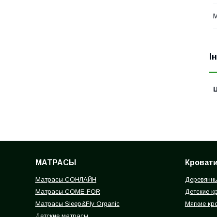
М
І
Ц
МАТРАСЫ
Кроват
Матрасы СОНЛАЙН
Деревянны
Матрасы COME-FOR
Детские к
Матрасы Sleep&Fly Organic
Мягкие кр
Детские матрасы