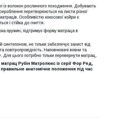
л із волокон рослинного походження. Добувають
 перероблення перетворюються на листи різної
матраців. Особливістю кокосової койри є
ся і стійка до гниття.
лока пружин, підтримує форму матраца в
синтепоном, не тільки забезпечує захист від
 та повітропровідність. Наповнювачі вовни та
. Для цього потрібно тільки перевернути матрац.
матрац Рубін Матролюкс із серії Фор Ред,
а правильне анатомічне положення під час