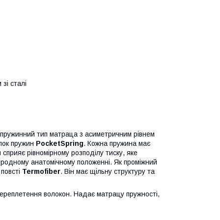
зі сталі
 пружинний тип матраца з асиметричним рівнем
блок пружин
PocketSpring
. Кожна пружина має
 сприяє рівномірному розподілу тиску, яке
иродному анатомічному положенні. Як проміжний
 повсті
Termofiber
. Він має щільну структуру та
переплетення волокон. Надає матрацу пружності,