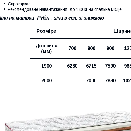
Єврокаркас
Рекомендоване навантаження: до 140 кг на спальне місце
Ціни на матрац
Рубін
, ціни в грн. зі знижкою
Розміри
Ширина
Довжина
700
800
900
12
(мм)
1900
6280
6715
7590
96
2000
7000
7880
102