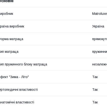
Основні
иробник
Matroluxe
раїна виробник
Україна
Форма матраца
прямокут
ип матраца
пружинн
ип пружинного блоку матраца
незалежн
фект "Зима - Літо"
Так
ртопедичні властивості
Так
натомічні властивості
Так