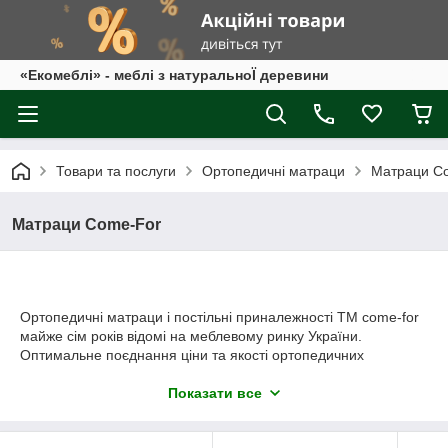
«Екомеблі» - меблі з натуральноЇ деревини
Товари та послуги
Ортопедичні матраци
Матраци C
Матраци Come-For
Ортопедичні матраци і постільні приналежності ТМ come-for
майже сім років відомі на меблевому ринку України.
Оптимальне поєднання ціни та якості ортопедичних
пружинних та безпружинних (латексні та кокосові) матраців і
постільного приладдя, а також ексклюзивні напрацювання,
Показати все
роблять продукцію ТМ come-for улюбленицею
найвибагливіших клієнтів. Широкий вибір кращих моделей