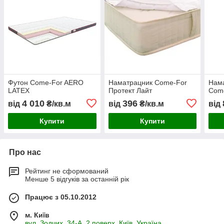
Футон Come-For AERO
Наматрацник Come-For
Нама
LATEX
Протект Лайт
Come
4 010
396
від
₴/кв.м
від
₴/кв.м
від
Купити
Купити
Про нас
Рейтинг не сформований
Менше 5 відгуків за останній рік
Працює з 05.10.2012
м. Київ
вул. Зодчих, 34-А, 2 поверх, Київ, Україна