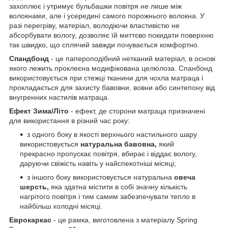
захоплює і утримує бульбашки повітря не лише між
волокнами, але і усередині самого порожнього волокна. У
разі перегріву, матеріал, володіючи властивістю не
абсорбувати вологу, дозволяє їй миттєво покидати поверхню
так швидко, що сплячий завжди почувається комфортно.
Спандбонд
- це папероподібний нетканий матеріал, в основі
якого лежить проклеєна модифікована целюлоза. Спанбонд
використовується при стежці тканини для чохла матраца і
прокладається для захисту бавовни, вовни або синтепону від
внугренних настилів матраца.
Ефект Зима/Літо
- ефект, де сторони матраца призначені
для використання в різний час року:
з одного боку в якості верхнього настильного шару
використовується
натуральна бавовна,
який
прекрасно пропускає повітря, вбирає і віддає вологу,
даруючи свіжість навіть у найспекотніші місяці;
з іншого боку використовується натуральна
овеча
шерсть,
яка здатна містити в собі значну кількість
нагрітого повітря і тим самим забезпечувати тепло в
найбільш холодні місяці.
Е
врокаркас
- це рамка, виготовлена з матеріалу Spring