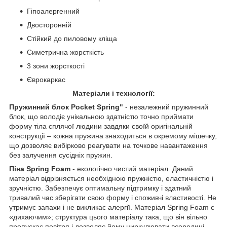
Гіпоалергенний
Двосторонній
Стійкий до пиловому кліща
Симетрична жорсткість
3 зони жорсткості
Єврокаркас
Матеріали і технології:
Пружинний блок Pocket Spring"
- незалежний пружинний
блок, що володіє унікальною здатністю точно приймати
форму тіла сплячої людини завдяки своїй оригінальній
конструкції – кожна пружина знаходиться в окремому мішечку,
що дозволяє вибірково реагувати на точкове навантаження
без залучення сусідніх пружин.
Піна Spring Foam
- екологічно чистий матеріал. Даний
матеріал відрізняється необхідною пружністю, еластичністю і
зручністю. Забезпечує оптимальну підтримку і здатний
тривалий час зберігати свою форму і споживчі властивості. Не
утримує запахи і не викликає алергії. Матеріал Spring Foam є
«дихаючим»; структура цього матеріалу така, що він вільно
пропускає повітря і дозволяє йому циркулювати всередині