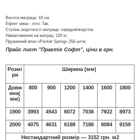
Висота матраца: 18 см.
Ефект зима - літо: Так.
Ступінь жорсткості матраца: середня/жорстка
Навантаження на матрац: 120 кг.
Пружинний блок:«Pocket Spring» 256 шт/м
Прайс лист "Практік Софт", ціни в грн.
Розмі
Ширина (мм)
ри
Довж
800
900
1200
1400
1600
1800
ина(
мм)
1900
3993
4543
6072
7036
7922
8973
2000
4075
4631
6188
7186
8084
9159
Нестандартний розмір ― 3152 грн. м2