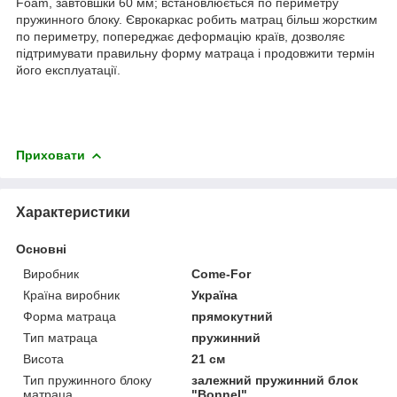
Foam, завтовшки 60 мм; встановлюється по периметру
пружинного блоку. Єврокаркас робить матрац більш жорстким
по периметру, попереджає деформацію країв, дозволяє
підтримувати правильну форму матраца і продовжити термін
його експлуатації.
Приховати
Характеристики
Основні
Виробник
Come-For
Країна виробник
Україна
Форма матраца
прямокутний
Тип матраца
пружинний
Висота
21 см
Тип пружинного блоку
залежний пружинний блок
матраца
"Вonnel"