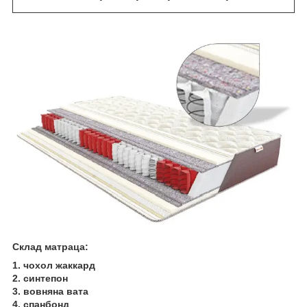
Склад матраца:
1. чохол жаккард
2. синтепон
3. вовняна вата
4. спанбонд