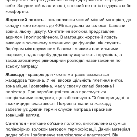
себе. Завдяки цій властивості, сплячий не потіє і відчуває себе
комфортно.
Жорсткий повсть
- эколоплчески чистий міцний матеріал, до
складу якого входить до 40% натуральних волокон бавовни,
вовни, льону і джуту. Синтетичні волокна представлені
акрилом і поліпропіленом. В матрацах жорсткий повсть
виконує в основному механичесщю функцію: він служить
бар'єром між пружинним блоком і м'якими настильними
шарами, надає виробу додаткову жорсткість і пружність, а
також забезпечує рівномірний розподіл навантаження по
всьому матрацу.
Жаккард
- кращою для чохлів матраців вважається
жакардова тканина. У неї висока щільність плетіння нитки,
вона міцна і довговічна, має у своєму складі бавовна і
поліестер. При виробництві тканина просочується
спеціальними складами, що забезпечують їй бактерицидні та
інсектицидні властивості. Покривна тканина жаккард
забезпечує довгий термін служби матраца і красивий
зовнішній вигляд.
Синтепон
- неткане об'ємне полотно, виготовлене із суміші
поліефірних волокон методом термофіксації. Даний матеріал
додає об'єм і забезпечує теплоізолюючі властивості. Він