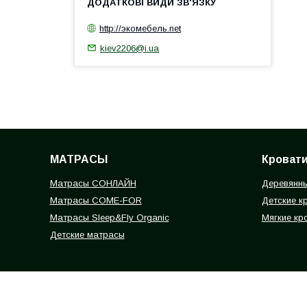
http://экомебель.net
kiev2206@i.ua
МАТРАСЫ
Кроват
Матрасы СОНЛАЙН
Деревянны
Матрасы COME-FOR
Детские к
Матрасы Sleep&Fly Organic
Мягкие кр
Детские матрасы