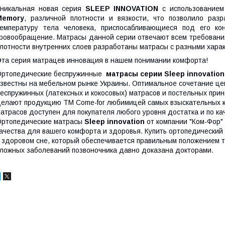
Уникальная новая серия
SLEEP INNOVATION
c использование
Memory
, различной плотности и вязкости, что позволило ра
температуру тела человека, приспосабливающиеся под его к
ровообращение. Матрасы данной серии отвечают всем требовани
лотности внутренних слоев разработаны матрасы с разными харак
та серия матрацев инновация в нашем понимании комфорта!
Ортопедические беспружинные
матрасы серии Sleep innovatio
звестны на мебельном рынке Украины. Оптимальное сочетание це
еспружинных (латексных и кокосовых) матрасов и постельных при
елают продукцию ТМ Сome-for любимицей самых взыскательных 
атрасов доступен для покупателя любого уровня достатка и по к
ртопедические матрасы
Sleep innovation
от компании "Ком-Фор"
ачества для вашего комфорта и здоровья. Купить ортопедически
 здоровом сне, который обеспечивается правильным положением т
ложных заболеваний позвоночника давно доказана докторами.