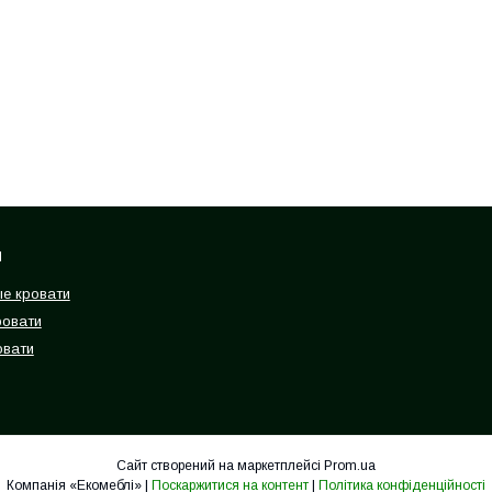
и
е кровати
ровати
овати
Сайт створений на маркетплейсі
Prom.ua
Компанія «Екомеблі» |
Поскаржитися на контент
|
Політика конфіденційності