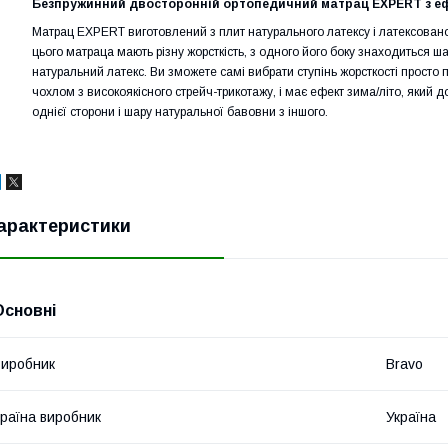
Безпружинний двосторонній ортопедичний матрац EXPERT з еф
Матрац EXPERT виготовлений з плит натурального латексу і латексованої
цього матраца мають різну жорсткість, з одного його боку знаходиться ша
натуральний латекс. Ви зможете самі вибрати ступінь жорсткості прост
чохлом з високоякісного стрейч-трикотажу, і має ефект зима/літо, який 
однієї сторони і шару натуральної бавовни з іншого.
арактеристики
Основні
иробник
Bravo
раїна виробник
Україна