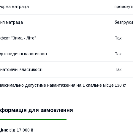
Форма матраца
прямокут
ип матраца
безпруж
фект "Зима - Літо"
Так
ртопедичні властивості
Так
натомічні властивості
Так
аксимально допустиме навантаження на 1 спальне місце
130 кг
нформація для замовлення
іна:
від 17 000 ₴