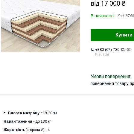
від
17 000 ₴
В наявності
Код:
8740
Купити
+380 (67) 789-31-62
Kievstar
повернення товару п
Висота матрацу ~
19-20см
Навантаження
- до 130 кг
Жорсткість
(сторона А) - 4