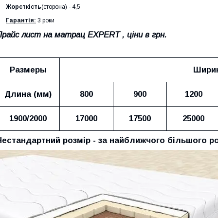
Жорсткість
(сторона) - 4,5
Гарантія:
3 роки
Прайс лист на матрац EXPERT
, ціни в грн.
Размеры
Ширин
Длина (мм)
800
900
1200
1900/2000
17000
17500
25000
Нестандартний розмір - за найближчого більшого ро