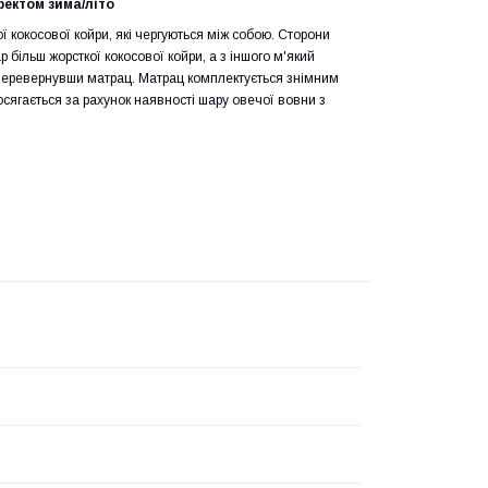
ектом зима/літо
 кокосової койри, які чергуються між собою. Сторони
р більш жорсткої кокосової койри, а з іншого м'який
о перевернувши матрац. Матрац комплектується знімним
досягається за рахунок наявності шару овечої вовни з