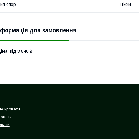
ип опор
Ніжки
нформація для замовлення
іна:
від 3 840 ₴
и
е кровати
ровати
овати