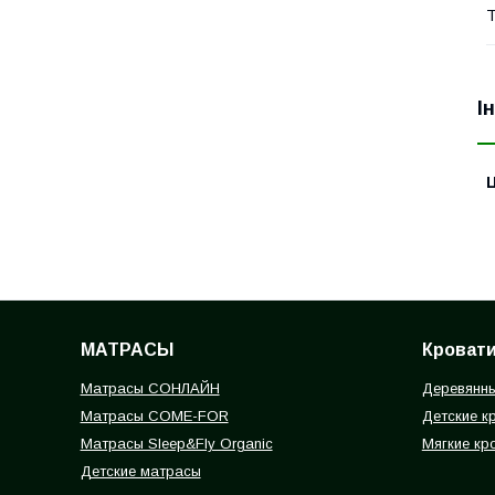
Т
І
Ц
МАТРАСЫ
Кроват
Матрасы СОНЛАЙН
Деревянны
Матрасы COME-FOR
Детские к
Матрасы Sleep&Fly Organic
Мягкие кр
Детские матрасы