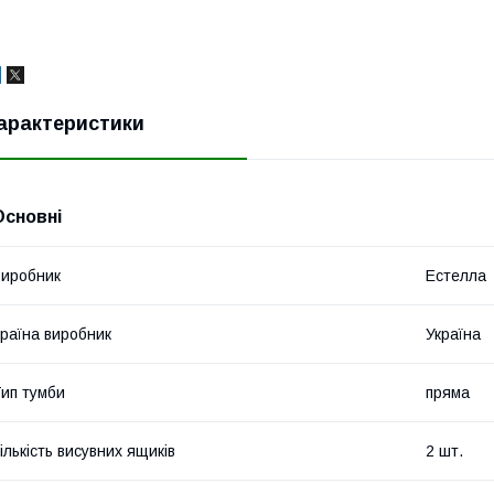
арактеристики
Основні
иробник
Естелла
раїна виробник
Україна
ип тумби
пряма
ількість висувних ящиків
2 шт.