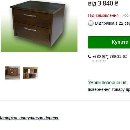
від
3 840 ₴
Під замовлення
Код
Відправка з 22 се
Купити
+380 (67) 789-31-62
Kievstar
повернення товару п
атеріал: натуральне дерево: