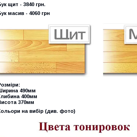
Бук щит - 3840 грн.
Бук масив - 4060 грн
Розміри:
Ширина 490мм
Глибина 400мм
Висота 370мм
Кольори на вибір (див. фото)