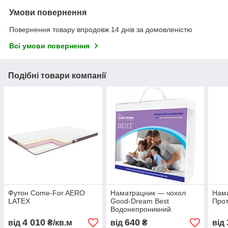
Умови повернення
Повернення товару впродовж 14 днів за домовленістю
Всі умови повернення
Подібні товари компанії
Футон Come-For AERO
Наматрацник — чохол
Нам
LATEX
Good-Dream Best
Прот
Водонепроникний
4 010
640
від
₴/кв.м
від
₴
від