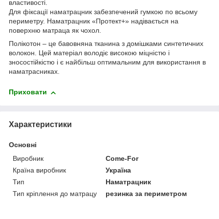
властивості.
Для фіксації наматрацник забезпечений гумкою по всьому
периметру. Наматрацник «Протект+» надівається на
поверхню матраца як чохол.
Полікотон – це бавовняна тканина з домішками синтетичних
волокон. Цей матеріал володіє високою міцністю і
зносостійкістю і є найбільш оптимальним для використання в
наматрасниках.
Приховати
Характеристики
Основні
Виробник
Come-For
Країна виробник
Україна
Тип
Наматрацник
Тип кріплення до матрацу
резинка за периметром