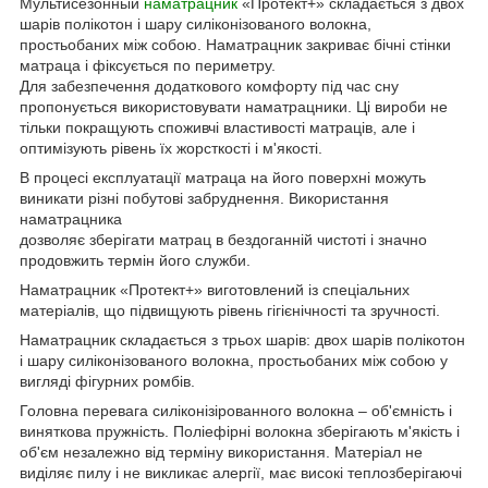
Мультисезонный
наматрацник
«Протект+» складається з двох
шарів полікотон і шару силіконізованого волокна,
простьобаних між собою. Наматрацник закриває бічні стінки
матраца і фіксується по периметру.
Для забезпечення додаткового комфорту під час сну
пропонується використовувати наматрацники. Ці вироби не
тільки покращують споживчі властивості матраців, але і
оптимізують рівень їх жорсткості і м'якості.
В процесі експлуатації матраца на його поверхні можуть
виникати різні побутові забруднення. Використання
наматрацника
дозволяє зберігати матрац в бездоганній чистоті і значно
продовжить термін його служби.
Наматрацник «Протект+» виготовлений із спеціальних
матеріалів, що підвищують рівень гігієнічності та зручності.
Наматрацник складається з трьох шарів: двох шарів полікотон
і шару силіконізованого волокна, простьобаних між собою у
вигляді фігурних ромбів.
Головна перевага силіконізірованного волокна – об'ємність і
виняткова пружність. Поліефірні волокна зберігають м'якість і
об'єм незалежно від терміну використання. Матеріал не
виділяє пилу і не викликає алергії, має високі теплозберігаючі