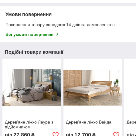
Умови повернення
Повернення товару впродовж 14 днів за домовленістю
Всі умови повернення
Подібні товари компанії
Дерев'яне ліжко Лаура з
Дерев'яне ліжко Вайда
Дере
підйомником
27 860
12 700
від
₴
від
₴
від