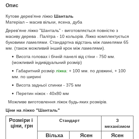
Опис
Кутове дерев'яне ліжко
Шанталь
Матеріал – масив вільхи, ясена, дуба
Дерев'яне ліжко "Шанталь" - виготовляється повністю з
масиву дерева . Палітра - 10 кольорів. Ліжко комплектується
буковими ламелями. Стандартна відстань між ламелями 65
мм. (також можливий інший крок між ламелями).
Висота головах і бічній панелі від стіни - 750 мм.
(можливий індивідуальний розмір)
Габаритний розмір
ліжка
: + 100 мм. по довжині, + 100
мм. по ширині
Висота задньої спинки - 375 мм
Перетин ніжок - 40х80 мм
Можливе виготовлення ліжок будь-яких розмірів.
Ціни на ліжко "Шанталь"
Розміри і
Стандарт
З
ціни, грн
механізмом
Вільха
Ясен
Ясен