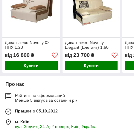
Диван-ліжко Novelty 02
Диван-ліжко Novelty
Дива
ППУ 1,20
Elegant (Елегант) 1,60
ППУ 
16 800
23 700
від
₴
від
₴
від
Купити
Купити
Про нас
Рейтинг не сформований
Менше 5 відгуків за останній рік
Працює з 05.10.2012
м. Київ
вул. Зодчих, 34-А, 2 поверх, Київ, Україна