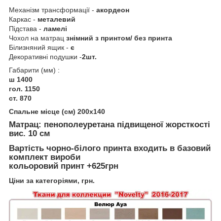
Механізм трансформації -
акордеон
Каркас -
металевий
Підстава -
ламелі
Чохол на матрац
знімний з принтом/ без принта
Білизняний ящик -
є
Декоративні подушки -
2шт.
Габарити (мм) :
ш 1400
гол. 1150
ст. 870
Спальне місце (см) 200х140
Матрац
:
пенополеуретана підвищеної жорсткості
вис. 10 см
Вартість чорно-білого принта входить в базовий
комплект вироби
кольоровий принт +625грн
Ціни за категоріями, грн.