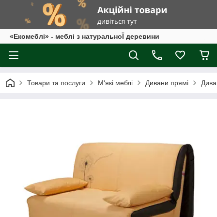
«Екомеблі» - меблі з натуральноЇ деревини
Товари та послуги
М'які меблі
Дивани прямі
Дива