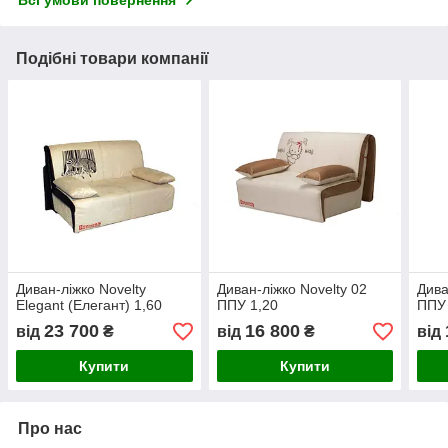
Подібні товари компанії
Диван-ліжко Novelty
Диван-ліжко Novelty 02
Дива
Elegant (Елегант) 1,60
ППУ 1,20
ППУ 
23 700
16 800
від
₴
від
₴
від
Купити
Купити
Про нас