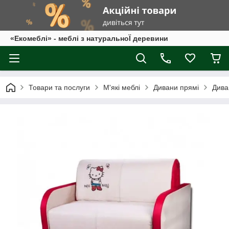
«Екомеблі» - меблі з натуральноЇ деревини
Товари та послуги
М'які меблі
Дивани прямі
Дива