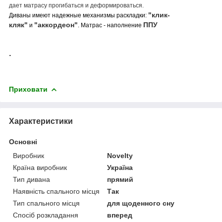
дает матрасу прогибаться и деформироваться.
"клик-
Диваны имеют надежные механизмы раскладки:
кляк"
"аккордеон"
ППУ
и
. Матрас - наполнение
.
Приховати
Характеристики
Основні
Виробник
Novelty
Країна виробник
Україна
Тип дивана
прямий
Наявність спального місця
Так
Тип спального місця
для щоденного сну
Спосіб розкладання
вперед