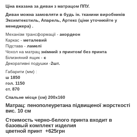
Ціна вказана за диван з матрацом ППУ.
Диван можна замовляти в будь ін. тканини виробників
Эксимтекстиль, Апарель, Артекс (ціни уточнюйте у
менеджера) .
Механізм трансформації -
акордеон
Каркас -
металевий
Підстава -
ламелі
Чохол на матрац
знімний з принтом/ без принта
Білизняний ящик -
є
Декоративні подушки -
2шт.
Габарити (мм) :
ш 1850
гол. 1150
ст. 870
Спальне місце (см) 200х160
Матрац
:
пенополеуретана підвищеної жорсткості
вис. 10 см
Стоимость черно-белого принта входит в
базовый комплект изделия
цветной принт +625грн