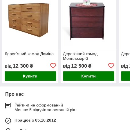
Дерев'яний комод Доміно
Дерев'яний комод
Дере
Монплезир-3
12 300
12 500
від
₴
від
₴
від
Купити
Купити
Про нас
Рейтинг не сформований
Менше 5 відгуків за останній рік
Працює з 05.10.2012