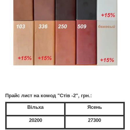
Прайс лист на комод "Стів -2", грн.:
Вільха
Ясень
20200
27300