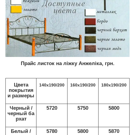
Прайс листок на ліжку Анжеліка, грн.
Цвета
140х190/200
160х190/200
180х190/200
покрытия
и размеры
Черный /
5720
5750
5800
черный ба
рхат
Белый /
5780
5800
5870