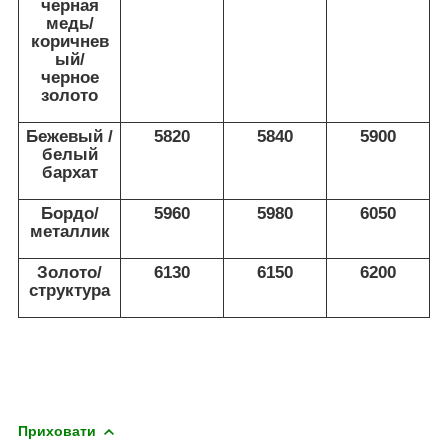
черная
медь/
коричнев
ый/
черное
золото
Бежевый /
5820
5840
5900
белый
бархат
Бордо/
5960
5980
6050
металлик
Золото/
6130
6150
6200
структура
Приховати