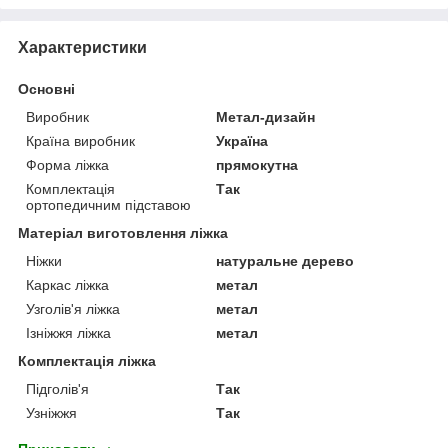
Характеристики
Основні
Виробник
Метал-дизайн
Країна виробник
Україна
Форма ліжка
прямокутна
Комплектація
Так
ортопедичним підставою
Матеріал виготовлення ліжка
Ніжки
натуральне дерево
Каркас ліжка
метал
Узголів'я ліжка
метал
Ізніжжя ліжка
метал
Комплектація ліжка
Підголів'я
Так
Узніжжя
Так