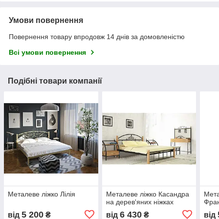
Умови повернення
Повернення товару впродовж 14 днів за домовленістю
Всі умови повернення
Подібні товари компанії
Металеве ліжко Лілія
Металеве ліжко Касандра
Мета
на дерев'яних ніжках
Фра
5 200
6 430
від
₴
від
₴
від