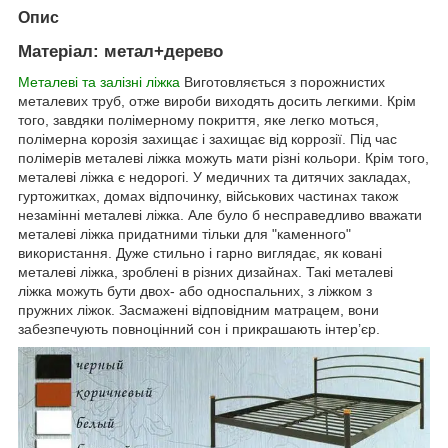
Опис
Матеріал: метал+дерево
Металеві та залізні ліжка
Виготовляється з порожнистих
металевих труб, отже вироби виходять досить легкими. Крім
того, завдяки полімерному покриття, яке легко моться,
полімерна корозія захищає і захищає від коррозії. Під час
полімерів металеві ліжка можуть мати різні кольори. Крім того,
металеві ліжка є недорогі. У медичних та дитячих закладах,
гуртожитках, домах відпочинку, військових частинах також
незамінні металеві ліжка. Але було б несправедливо вважати
металеві ліжка придатними тільки для "каменного"
використання. Дуже стильно і гарно виглядає, як ковані
металеві ліжка, зроблені в різних дизайнах. Такі металеві
ліжка можуть бути двох- або односпальних, з ліжком з
пружних ліжок. Засмажені відповідним матрацем, вони
забезпечують повноцінний сон і прикрашають інтер’єр.