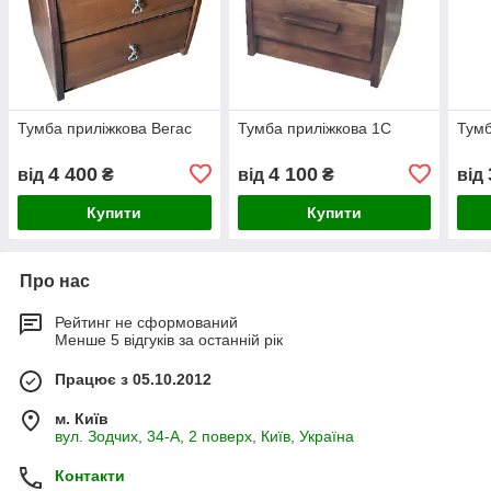
Тумба приліжкова Вегас
Тумба приліжкова 1С
Тумб
4 400
4 100
від
₴
від
₴
від
Купити
Купити
Про нас
Рейтинг не сформований
Менше 5 відгуків за останній рік
Працює з 05.10.2012
м. Київ
вул. Зодчих, 34-А, 2 поверх, Київ, Україна
Контакти