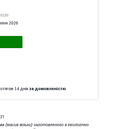
:
0120
рпня 2026
ротягом 14 днів
за домовленістю
СП
а (масив вільхи) заготовленого в екологічно