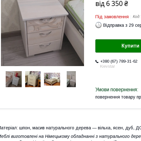
від
6 350 ₴
Під замовлення
Код
Відправка з 29 се
Купити
+380 (67) 789-31-62
Kievstar
повернення товару п
атеріал: шпон, масив натурального дерева ― вільха, ясен, дуб, Д
еблі виготовлені на Німецькому обладнанні з натурального дерев