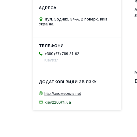
ч
В
в
вул. Зодчих, 34-А, 2 поверх, Київ,
Україна
+380 (67) 789-31-62
Kievstar
М
http://экомебель.net
kiev2206@i.ua