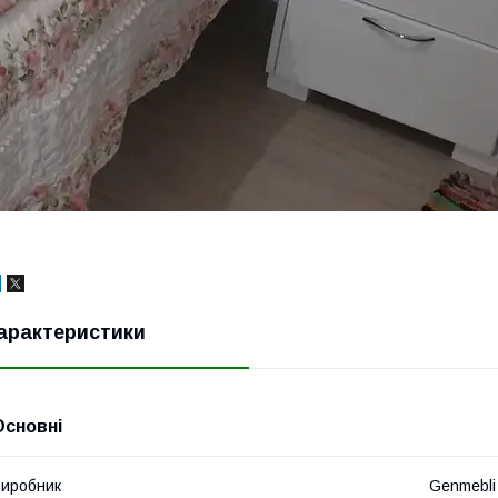
арактеристики
Основні
иробник
Genmebli