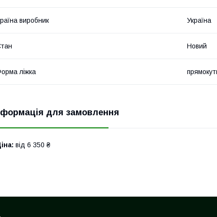
раїна виробник
Україна
Стан
Новий
орма ліжка
прямокут
нформація для замовлення
іна:
від 6 350 ₴