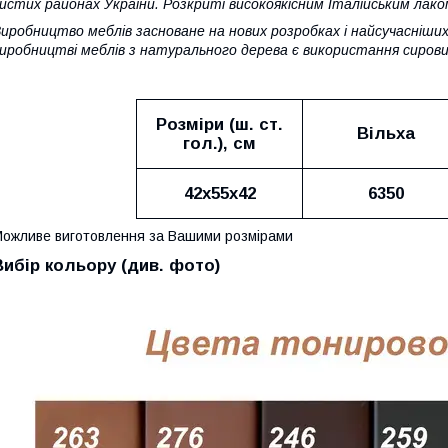
истих районах України. Розкриті високоякісним Італійським лако
иробництво меблів засноване на нових розробках і найсучасніши
иробництві меблів з натурального дерева є використання сирови
Розміри (ш. ст.
Вільха
гол.), см
42х55х42
6350
ожливе виготовлення за Вашими розмірами
Вибір кольору (див. фото)