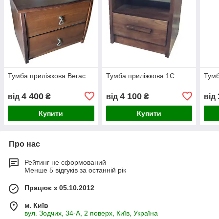
Тумба приліжкова Вегас
Тумба приліжкова 1С
Тумб
4 400
4 100
від
₴
від
₴
від
Купити
Купити
Про нас
Рейтинг не сформований
Менше 5 відгуків за останній рік
Працює з 05.10.2012
м. Київ
вул. Зодчих, 34-А, 2 поверх, Київ, Україна