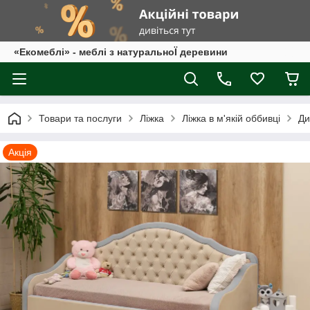
«Екомеблі» - меблі з натуральноЇ деревини
Товари та послуги
Ліжка
Ліжка в м'якій оббивці
Ди
Акція