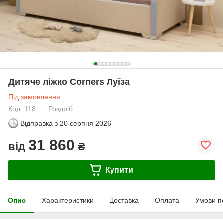
Дитяче ліжко Corners Луїза
Під замовлення
Код: 118
Роздріб
Відправка з
20 серпня 2026
31 860
від
₴
Купити
Опис
Характеристики
Доставка
Оплата
Умови п