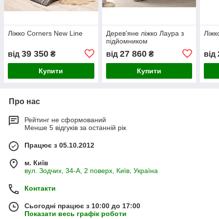
Ліжко Corners New Line
Дерев'яне ліжко Лаура з
Ліжк
підйомником
39 350
27 860
від
₴
від
₴
від
Купити
Купити
Про нас
Рейтинг не сформований
Менше 5 відгуків за останній рік
Працює з 05.10.2012
м. Київ
вул. Зодчих, 34-А, 2 поверх, Київ, Україна
Контакти
Сьогодні працює з 10:00 до 17:00
Показати весь графік роботи