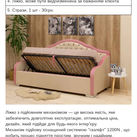
4. Ліжко, може бути видоизменина за бажанням клієнта
5. Стрази, 1 шт - 30грн.
Ліжко з підйомним механізмом ― це висока якість, яке
забезпечить довголітню експлуатацію, оптимальна ціна,
дизайн, який підійде для будь-якого інтер'єру.
Механізм підйому оснащений системою "газліфт" 1200N , що
робить процес підняття простим, зручним і надійним.