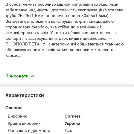
В основі лежить особливо міцний металевий каркас, який
забезпечує надійність і довговічність експлуатації (металева
труба 25х25х1,5мм; поперечна опора 50х25х1,5мм).
Всі металеві елементи конструкції покриті спеціальною
порошковою фарбою, яка стійка до механічних і
атмосферних впливів. Узголів'я і боковини виготовлені з
фанери , із застосуванням двох видів наповнювача ―
ПІНОПОЛІУРЕТАНУ і синтепону, які обшиваються тканиною
або шкірзамінником і кріпляться до основи металевого
каркаса
Приховати
Характеристики
Основні
Виробник
Corners
Країна виробник
Україна
Наявність підйомного
Так