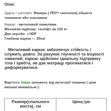
Опис
Царга + узголів'я:
Фанера ( ППУ+ синтепон) обшита
тканиною або кожзамом
Каркас -
металевий ламелями
Механізм підйому: газліфт на 120 кг
Дно короба
з HDF
Глибина ящика ― 20см
Металевий каркас забезпечує стійкість і
служить довго. За рахунок гнучкості та міцності
ламелей, каркас здійснює ідеальну підтримку
тіла і хребта, не дає матрацу прогинатися і
деформуватися.
Вартість
ліжка
залежить від категорії тканини ( ціни
вказані мінімальні ):
Размер(спального
Цена,грн
места), см